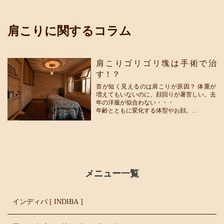
肩こりに関するコラム
肩こりゴリゴリ塊は手術で治
す！？
首が短く見えるのは肩こりが原因？ 体重が
増えてもいないのに、顔回りが暑苦しい。去
年の洋服が似合わない・・・
年齢とともに変化する体型やお顔。
あきらめる前にじっくり、自分観察をしてく
ださい。お顔が大きく見えたり、首が短くみ
えませんか？
フェイスラインのもたつきや二重顎、首の横
線など悩みは尽き...
メニュー一覧
インディバ [ INDIBA ]